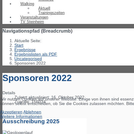
Walking
Aktuell
Trainingszeiten
Veranstaltungen
TV Steinheim
Navigationspfad (Breadcrumb)
Aktuelle Seite:
Start
Ergebnisse
Ergebnislisten als PDF
Uncategorised
Sponsoren 2022
Sponsoren 2022
Details
Zuletzt aktualisiert: 16. Oktober 2022
Wir nutzen Cookies auf unserer Website. Einige von ihnen sind essenzi
Zugriffe: 156034
können selbst entscheiden, ob Sie die Cookies zulassen möchten. Bitte
Akzeptieren
Ablehnen
Weitere Informationen
Ausschreibung 2025