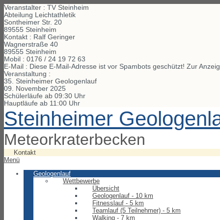
Veranstalter : TV Steinheim
Abteilung Leichtathletik
Sontheimer Str. 20
89555 Steinheim
Kontakt : Ralf Geringer
Wagnerstraße
40
89555
Steinheim
Mobil :
0176 / 24 19 72 63
E-Mail :
Diese E-Mail-Adresse ist vor Spambots geschützt! Zur Anzeig
Veranstaltung :
35. Steinheimer Geologenlauf
09. November 2025
Schülerläufe ab 09:30 Uhr
Hauptläufe ab 11:00 Uhr
Steinheimer Geologenl
Meteorkraterbecken
Kontakt
Menü
Geologenlauf
Wettbewerbe
Übersicht
Geologenlauf - 10 km
Fitnesslauf - 5 km
Teamlauf (5 Teilnehmer) - 5 km
Walking - 7 km