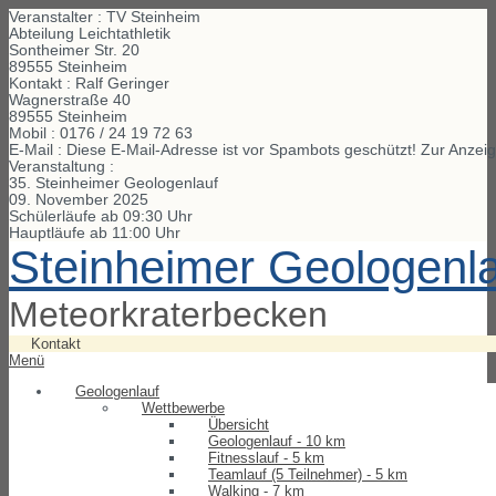
Veranstalter : TV Steinheim
Abteilung Leichtathletik
Sontheimer Str. 20
89555 Steinheim
Kontakt : Ralf Geringer
Wagnerstraße
40
89555
Steinheim
Mobil :
0176 / 24 19 72 63
E-Mail :
Diese E-Mail-Adresse ist vor Spambots geschützt! Zur Anzeig
Veranstaltung :
35. Steinheimer Geologenlauf
09. November 2025
Schülerläufe ab 09:30 Uhr
Hauptläufe ab 11:00 Uhr
Steinheimer Geologenl
Meteorkraterbecken
Kontakt
Menü
Geologenlauf
Wettbewerbe
Übersicht
Geologenlauf - 10 km
Fitnesslauf - 5 km
Teamlauf (5 Teilnehmer) - 5 km
Walking - 7 km