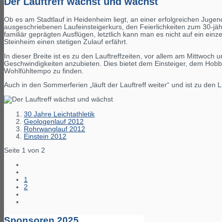
Der Lauftreff wächst und wächst
Ob es am Stadtlauf in Heidenheim liegt, an einer erfolgreichen Juge
ausgeschriebenen Laufeinsteigerkurs, den Feierlichkeiten zum 30-jäh
familiär geprägten Ausflügen, letztlich kann man es nicht auf ein einz
Steinheim einen stetigen Zulauf erfährt.
In dieser Breite ist es zu den Lauftreffzeiten, vor allem am Mittwo
Geschwindigkeiten anzubieten. Dies bietet dem Einsteiger, dem Hob
Wohlfühltempo zu finden.
Auch in den Sommerferien „läuft der Lauftreff weiter“ und ist zu den 
30 Jahre Leichtathletik
Geologenlauf 2012
Rohrwanglauf 2012
Einstein 2012
Seite 1 von 2
1
2
Sponsoren 2025