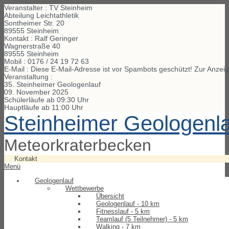
Veranstalter : TV Steinheim
Abteilung Leichtathletik
Sontheimer Str. 20
89555 Steinheim
Kontakt : Ralf Geringer
Wagnerstraße
40
89555
Steinheim
Mobil :
0176 / 24 19 72 63
E-Mail :
Diese E-Mail-Adresse ist vor Spambots geschützt! Zur Anzeig
Veranstaltung :
35. Steinheimer Geologenlauf
09. November 2025
Schülerläufe ab 09:30 Uhr
Hauptläufe ab 11:00 Uhr
Steinheimer Geologenl
Meteorkraterbecken
Kontakt
Menü
Geologenlauf
Wettbewerbe
Übersicht
Geologenlauf - 10 km
Fitnesslauf - 5 km
Teamlauf (5 Teilnehmer) - 5 km
Walking - 7 km