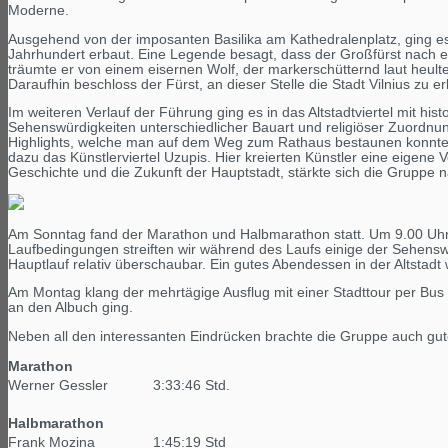
Moderne.
Ausgehend von der imposanten Basilika am Kathedralenplatz, ging e
Jahrhundert erbaut. Eine Legende besagt, dass der Großfürst nach e
träumte er von einem eisernen Wolf, der markerschütternd laut heulte.
Daraufhin beschloss der Fürst, an dieser Stelle die Stadt Vilnius zu e
Im weiteren Verlauf der Führung ging es in das Altstadtviertel mit hi
Sehenswürdigkeiten unterschiedlicher Bauart und religiöser Zuordnun
Highlights, welche man auf dem Weg zum Rathaus bestaunen konnte. Al
dazu das Künstlerviertel Uzupis. Hier kreierten Künstler eine eigene
Geschichte und die Zukunft der Hauptstadt, stärkte sich die Gruppe n
Am Sonntag fand der Marathon und Halbmarathon statt. Um 9.00 Uhr w
Laufbedingungen streiften wir während des Laufs einige der Sehenswü
Hauptlauf relativ überschaubar. Ein gutes Abendessen in der Altstad
Am Montag klang der mehrtägige Ausflug mit einer Stadttour per Bus
an den Albuch ging.
Neben all den interessanten Eindrücken brachte die Gruppe auch gut
Marathon
Werner Gessler
3:33:46 Std.
Halbmarathon
Frank Mozina
1:45:19 Std