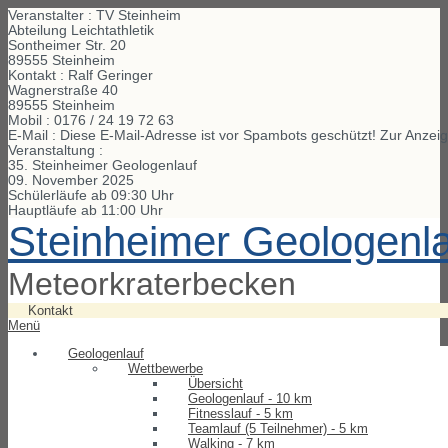
Veranstalter : TV Steinheim
Abteilung Leichtathletik
Sontheimer Str. 20
89555 Steinheim
Kontakt : Ralf Geringer
Wagnerstraße
40
89555
Steinheim
Mobil :
0176 / 24 19 72 63
E-Mail :
Diese E-Mail-Adresse ist vor Spambots geschützt! Zur Anzeig
Veranstaltung :
35. Steinheimer Geologenlauf
09. November 2025
Schülerläufe ab 09:30 Uhr
Hauptläufe ab 11:00 Uhr
Steinheimer Geologenl
Meteorkraterbecken
Kontakt
Menü
Geologenlauf
Wettbewerbe
Übersicht
Geologenlauf - 10 km
Fitnesslauf - 5 km
Teamlauf (5 Teilnehmer) - 5 km
Walking - 7 km