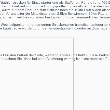
athlonstrecken für Einzelstarter und als Staffel an. Für die rund 400 Ei
 ein 5 km-Lauf sind für die Hobbysportler zu bewältigen. Bei der oly
, 40km auf dem Rad und zum Schluss noch ein 10km Lauf bilden diese 
tet der Veranstalter die Mitteldistanz an. 2,5km Schwimmen, 80km Rad 
 auf sich, welches vor allem bei Laufen und den sommerlichen Temper
n Wechselpunkten und markanten Streckenteilen frenetisch anfeuerten 
ende Laufstrecke wurde durch den enggesäumten Korridor an Zuschauern
ell für den Betrieb der Seite, während andere uns helfen, diese Websi
 beachten Sie, dass bei einer Ablehnung womöglich nicht mehr alle Fun