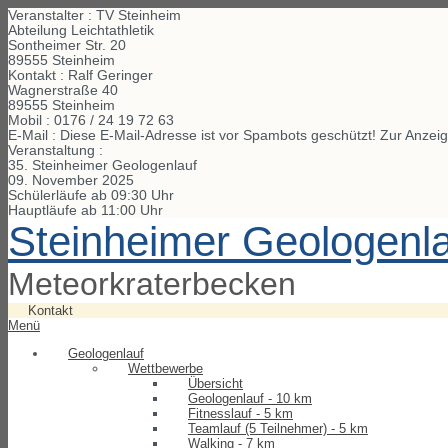
Veranstalter : TV Steinheim
Abteilung Leichtathletik
Sontheimer Str. 20
89555 Steinheim
Kontakt : Ralf Geringer
Wagnerstraße
40
89555
Steinheim
Mobil :
0176 / 24 19 72 63
E-Mail :
Diese E-Mail-Adresse ist vor Spambots geschützt! Zur Anzeig
Veranstaltung :
35. Steinheimer Geologenlauf
09. November 2025
Schülerläufe ab 09:30 Uhr
Hauptläufe ab 11:00 Uhr
Steinheimer Geologenl
Meteorkraterbecken
Kontakt
Menü
Geologenlauf
Wettbewerbe
Übersicht
Geologenlauf - 10 km
Fitnesslauf - 5 km
Teamlauf (5 Teilnehmer) - 5 km
Walking - 7 km