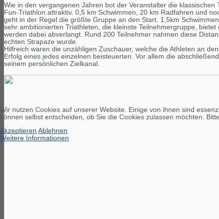
Wie in den vergangenen Jahren bot der Veranstalter die klassischen Tri
Fun-Triathlon attraktiv. 0,5 km Schwimmen, 20 km Radfahren und noch
geht in der Regel die größte Gruppe an den Start. 1,5km Schwimmen
sehr ambitionierten Triathleten, die kleinste Teilnehmergruppe, bie
werden dabei abverlangt. Rund 200 Teilnehmer nahmen diese Distanz
echten Strapaze wurde.
Hilfreich waren die unzähligen Zuschauer, welche die Athleten an de
Erfolg eines jedes einzelnen beisteuerten. Vor allem die abschließ
seinem persönlichen Zielkanal.
Wir nutzen Cookies auf unserer Website. Einige von ihnen sind essenzi
können selbst entscheiden, ob Sie die Cookies zulassen möchten. Bitte
Akzeptieren
Ablehnen
Weitere Informationen