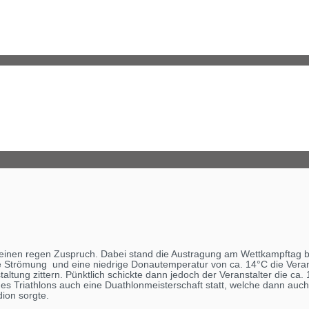
er einen regen Zuspruch. Dabei stand die Austragung am Wettkampftag
e Strömung und eine niedrige Donautemperatur von ca. 14°C die Verans
altung zittern. Pünktlich schickte dann jedoch der Veranstalter die ca.
des Triathlons auch eine Duathlonmeisterschaft statt, welche dann auch
ion sorgte.