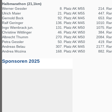
Halbmarathon (21,1km)
Werner Gessler
8. Platz AK M55
214. Ran
Ulrich Maier
21. Platz AK M55
447. Ran
Gernold Bock
92. Platz AK M45
653. Ran
Ralf Geringer
136. Platz AK M45
1010. Ra
Ingo Wienbrack jun.
131. Platz AK M50
1075. Ra
Christine Wittlinger
46. Platz AK W50
384. Ran
Albrecht Thumm
270. Platz AK M50
2084. Ra
Petra Gessler
50. Platz AK W50
419. Ran
Andreas Belau
307. Platz AK M45
2177. Ra
Andrea Mozina
168. Platz AK W50
882. Ran
Sponsoren 2025