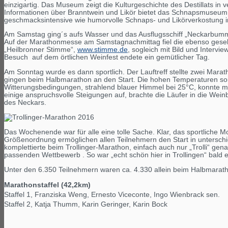
einzigartig. Das Museum zeigt die Kulturgeschichte des Destillats in
Informationen über Branntwein und Likör bietet das Schnapsmuseum
geschmacksintensive wie humorvolle Schnaps- und Likörverkostung i
Am Samstag ging´s aufs Wasser und das Ausflugsschiff „Neckarbummle
Auf der Marathonmesse am Samstagnachmittag fiel die ebenso geselli
„Heilbronner Stimme“,
www.stimme.de
, sogleich mit Bild und Inter
Besuch auf dem örtlichen Weinfest endete ein gemütlicher Tag.
Am Sonntag wurde es dann sportlich. Der Lauftreff stellte zwei Marat
gingen beim Halbmarathon an den Start. Die hohen Temperaturen sor
Witterungsbedingungen, strahlend blauer Himmel bei 25°C, konnte m
einige anspruchsvolle Steigungen auf, brachte die Läufer in die Weinb
des Neckars.
Das Wochenende war für alle eine tolle Sache. Klar, das sportliche 
Größenordnung ermöglichen allen Teilnehmern den Start in untersch
komplettierte beim Trollinger-Marathon, einfach auch nur „Trolli“ ge
passenden Wettbewerb . So war „echt schön hier in Trollingen“ bald e
Unter den 6.350 Teilnehmern waren ca. 4.330 allein beim Halbmarath
Marathonstaffel (42,2km)
Staffel 1, Franziska Weng, Ernesto Viceconte, Ingo Wienbrack sen.
Staffel 2, Katja Thumm, Karin Geringer, Karin Bock