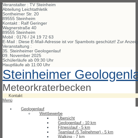
Veranstalter : TV Steinheim
Abteilung Leichtathletik
Sontheimer Str. 20
89555 Steinheim
Kontakt : Ralf Geringer
Wagnerstraße
40
89555
Steinheim
Mobil :
0176 / 24 19 72 63
E-Mail :
Diese E-Mail-Adresse ist vor Spambots geschützt! Zur Anzeig
Veranstaltung :
35. Steinheimer Geologenlauf
09. November 2025
Schülerläufe ab 09:30 Uhr
Hauptläufe ab 11:00 Uhr
Steinheimer Geologenl
Meteorkraterbecken
Kontakt
Menü
Geologenlauf
Wettbewerbe
Übersicht
Geologenlauf - 10 km
Fitnesslauf - 5 km
Teamlauf (5 Teilnehmer) - 5 km
Walking - 7 km