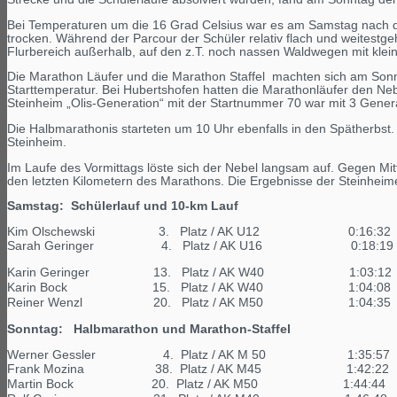
Bei Temperaturen um die 16 Grad Celsius war es am Samstag nach d
trocken. Während der Parcour der Schüler relativ flach und weitestg
Flurbereich außerhalb, auf den z.T. noch nassen Waldwegen mit klei
Die Marathon Läufer und die Marathon Staffel machten sich am Sonn
Starttemperatur. Bei Hubertshofen hatten die Marathonläufer den Neb
Steinheim „Olis-Generation“ mit der Startnummer 70 war mit 3 Genera
Die Halbmarathonis starteten um 10 Uhr ebenfalls in den Spätherbst.
Steinheim.
Im Laufe des Vormittags löste sich der Nebel langsam auf. Gegen M
den letzten Kilometern des Marathons. Die Ergebnisse der Steinheime
Samstag: Schülerlauf und 10-km Lauf
Kim Olschewski 3. Platz / AK U12 0:
Sarah Geringer 4. Platz / AK U16 0:
Karin Geringer 13. Platz / AK W40 1:
Karin Bock 15. Platz / AK W40 1:0
Reiner Wenzl 20. Platz / AK M50 1:0
Sonntag: Halbmarathon und Marathon-Staffel
Werner Gessler 4. Platz / AK M 50 1:
Frank Mozina 38. Platz / AK M45 1:42
Martin Bock 20. Platz / AK M50 1:44