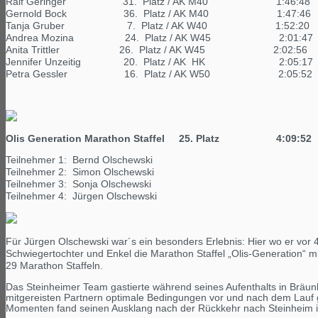
Ralf Geringer 31. Platz / AK M40 1:4
Gernold Bock 36. Platz / AK M40 1:47
Tanja Gruber 7. Platz / AK W40 1:5
Andrea Mozina 24. Platz / AK W45 2:0
Anita Trittler 26. Platz / AK W45 2:0
Jennifer Unzeitig 20. Platz / AK HK 2:
Petra Gessler 16. Platz / AK W50 2:0
Olis Generation Marathon Staffel 25. Platz 4
Teilnehmer 1: Bernd Olschewski
Teilnehmer 2: Simon Olschewski
Teilnehmer 3: Sonja Olschewski
Teilnehmer 4: Jürgen Olschewski
Für Jürgen Olschewski war´s ein besonders Erlebnis: Hier wo er vor 40
Schwiegertochter und Enkel die Marathon Staffel „Olis-Generation“ m
29 Marathon Staffeln.
Das Steinheimer Team gastierte während seines Aufenthalts in Bräunli
mitgereisten Partnern optimale Bedingungen vor und nach dem Lauf 
Momenten fand seinen Ausklang nach der Rückkehr nach Steinheim im 