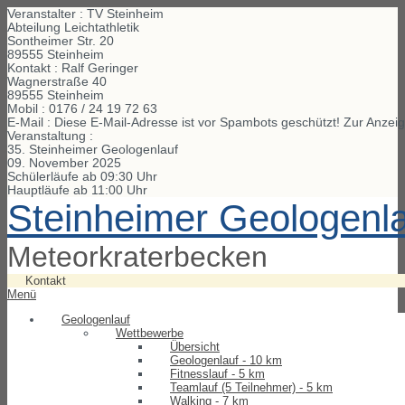
Veranstalter : TV Steinheim
Abteilung Leichtathletik
Sontheimer Str. 20
89555 Steinheim
Kontakt : Ralf Geringer
Wagnerstraße
40
89555
Steinheim
Mobil :
0176 / 24 19 72 63
E-Mail :
Diese E-Mail-Adresse ist vor Spambots geschützt! Zur Anzeig
Veranstaltung :
35. Steinheimer Geologenlauf
09. November 2025
Schülerläufe ab 09:30 Uhr
Hauptläufe ab 11:00 Uhr
Steinheimer Geologenl
Meteorkraterbecken
Kontakt
Menü
Geologenlauf
Wettbewerbe
Übersicht
Geologenlauf - 10 km
Fitnesslauf - 5 km
Teamlauf (5 Teilnehmer) - 5 km
Walking - 7 km