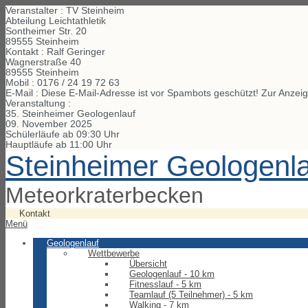
Veranstalter : TV Steinheim
Abteilung Leichtathletik
Sontheimer Str. 20
89555 Steinheim
Kontakt : Ralf Geringer
Wagnerstraße
40
89555
Steinheim
Mobil :
0176 / 24 19 72 63
E-Mail :
Diese E-Mail-Adresse ist vor Spambots geschützt! Zur Anzeig
Veranstaltung :
35. Steinheimer Geologenlauf
09. November 2025
Schülerläufe ab 09:30 Uhr
Hauptläufe ab 11:00 Uhr
Steinheimer Geologenl
Meteorkraterbecken
Kontakt
Menü
Geologenlauf
Wettbewerbe
Übersicht
Geologenlauf - 10 km
Fitnesslauf - 5 km
Teamlauf (5 Teilnehmer) - 5 km
Walking - 7 km