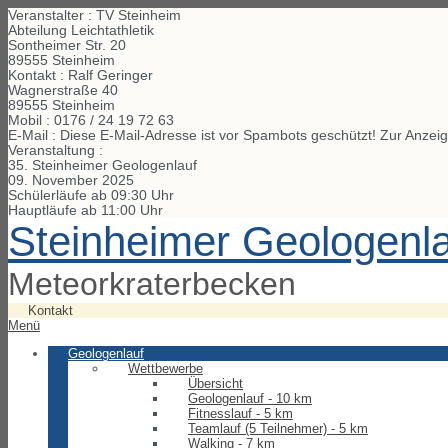
Veranstalter : TV Steinheim
Abteilung Leichtathletik
Sontheimer Str. 20
89555 Steinheim
Kontakt : Ralf Geringer
Wagnerstraße
40
89555
Steinheim
Mobil :
0176 / 24 19 72 63
E-Mail :
Diese E-Mail-Adresse ist vor Spambots geschützt! Zur Anzeig
Veranstaltung :
35. Steinheimer Geologenlauf
09. November 2025
Schülerläufe ab 09:30 Uhr
Hauptläufe ab 11:00 Uhr
Steinheimer Geologenl
Meteorkraterbecken
Kontakt
Menü
Geologenlauf
Wettbewerbe
Übersicht
Geologenlauf - 10 km
Fitnesslauf - 5 km
Teamlauf (5 Teilnehmer) - 5 km
Walking - 7 km