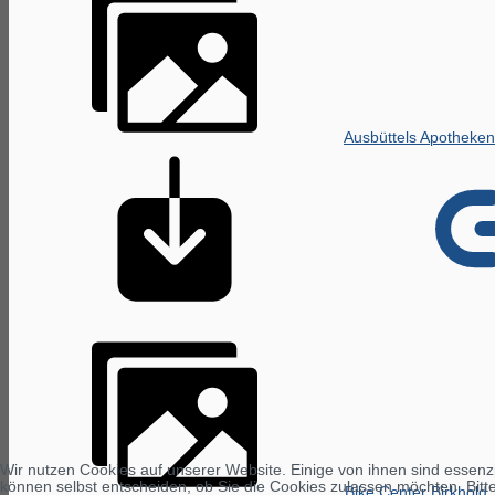
Ausbüttels Apotheken
Wir nutzen Cookies auf unserer Website. Einige von ihnen sind essenzi
können selbst entscheiden, ob Sie die Cookies zulassen möchten. Bitte
Bike Center Birkhold