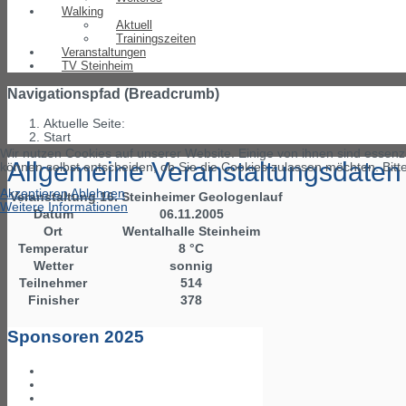
Walking
Aktuell
Trainingszeiten
Veranstaltungen
TV Steinheim
Navigationspfad (Breadcrumb)
Aktuelle Seite:
Start
Wir nutzen Cookies auf unserer Website. Einige von ihnen sind essenzi
Allgemeine Veranstaltungsdaten
können selbst entscheiden, ob Sie die Cookies zulassen möchten. Bitte
Akzeptieren
Ablehnen
Veranstaltung
16. Steinheimer Geologenlauf
Weitere Informationen
Datum
06.11.2005
Ort
Wentalhalle Steinheim
Temperatur
8 °C
Wetter
sonnig
Teilnehmer
514
Finisher
378
Sponsoren 2025