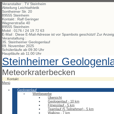
Veranstalter : TV Steinheim
Abteilung Leichtathletik
Sontheimer Str. 20
89555 Steinheim
Kontakt : Ralf Geringer
Wagnerstraße
40
89555
Steinheim
Mobil :
0176 / 24 19 72 63
E-Mail :
Diese E-Mail-Adresse ist vor Spambots geschützt! Zur Anzeig
Veranstaltung :
35. Steinheimer Geologenlauf
09. November 2025
Schülerläufe ab 09:30 Uhr
Hauptläufe ab 11:00 Uhr
Steinheimer Geologenl
Meteorkraterbecken
Kontakt
Menü
Geologenlauf
Wettbewerbe
Übersicht
Geologenlauf - 10 km
Fitnesslauf - 5 km
Teamlauf (5 Teilnehmer) - 5 km
Walking - 7 km